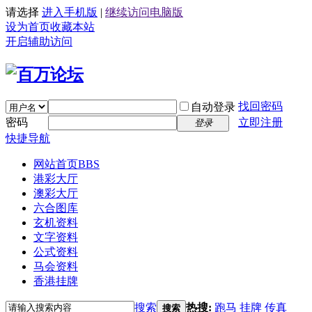
请选择
进入手机版
|
继续访问电脑版
设为首页
收藏本站
开启辅助访问
找回密码
自动登录
密码
立即注册
登录
快捷导航
网站首页
BBS
港彩大厅
澳彩大厅
六合图库
玄机资料
文字资料
公式资料
马会资料
香港挂牌
搜索
热搜:
跑马
挂牌
传真
搜索