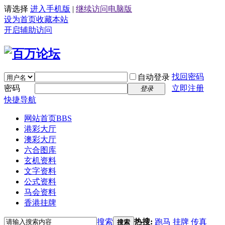
请选择
进入手机版
|
继续访问电脑版
设为首页
收藏本站
开启辅助访问
找回密码
自动登录
密码
立即注册
登录
快捷导航
网站首页
BBS
港彩大厅
澳彩大厅
六合图库
玄机资料
文字资料
公式资料
马会资料
香港挂牌
搜索
热搜:
跑马
挂牌
传真
搜索