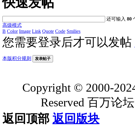
快速发帖
还可输入
80
高级模式
B
Color
Image
Link
Quote
Code
Smilies
您需要登录后才可以发帖
本版积分规则
发表帖子
Copyright © 2000-202
Reserved 百
返回顶部
返回版块