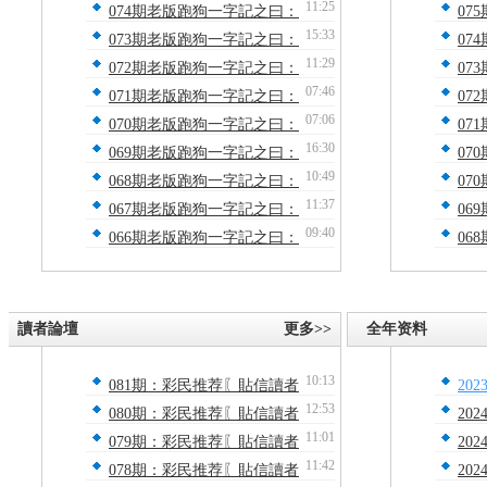
11:25
074期老版跑狗一字記之曰：
07
【弱】 詩雲：赤
推
15:33
073期老版跑狗一字記之曰：
07
【新】 詩雲：踏
推
11:29
072期老版跑狗一字記之曰：
07
【危】 詩雲：輕
推
07:46
071期老版跑狗一字記之曰：
07
【高】 詩雲：目
推
07:06
070期老版跑狗一字記之曰：
07
【侶】 詩雲：羡
推
16:30
069期老版跑狗一字記之曰：
07
【心】 詩雲：愛
推
10:49
068期老版跑狗一字記之曰：
07
【骨】 詩雲：一
推
11:37
067期老版跑狗一字記之曰：
06
【親】 詩雲：世
推
09:40
066期老版跑狗一字記之曰：
06
【逃】 詩雲：勿
推
【見】 詩雲：整
推
讀者論壇
更多>>
全年资料
10:13
081期：彩民推荐〖貼信讀者
20
12:53
080期：彩民推荐〖貼信讀者
20
論壇〗
号
11:01
079期：彩民推荐〖貼信讀者
20
論壇〗
(00
11:42
078期：彩民推荐〖貼信讀者
20
論壇〗
全年