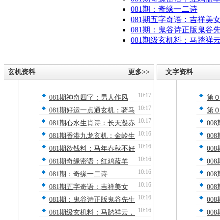
081期：奇缘一二诗
081期五字奇语：吉祥美女蛇
081期：鬼谷诗正版鬼谷先生 
081期级玄机料：马踏祥云，
玄机资料
更多>>
文字资料
10:17
081期神奇四字：男人作风
第
10:17
081期好运一点通玄机：骑马
第
正
10:17
081期心水生肖诗：长天凝赤
00
归来三进门，虎
正
10:16
081期香港九龙玄机：金岭生
00
覆银丘，翠狸踏
玄机
10:16
081期欲钱料：马年春秋不好
00
水凝霜华，冬鹿
\平
10:16
081期奇缘密语：红鸡蓝羊
00
运，虎猴一度闹
绝密
10:16
081期：奇缘一二诗
00
点出
10:16
081期五字奇语：吉祥美女
00
财诗
10:16
081期：鬼谷诗正版鬼谷先生
00
蛇。测字：汝
港黄
10:16
081期级玄机料：马踏祥云，
00
视内