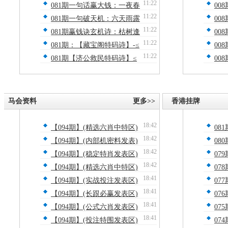
11:22
081期一句话赢大钱：一夜春
00
蛇女称王。看生
来料
11:22
081期一句破天机：六天雨露
00
梦水直流。送：
特码
11:22
081期赢钱诀玄机诗：枯树逢
00
传青诏，四舍郎
七决
11:22
081期：【藏宝阁特码诗】-≤
00
春发绿芽，五湖
单玄
11:22
081期【济公救民特码诗】≤
00
瞠目结舌干瞪眼
欲钱
想入非非不认命
财诗
马会资料
更多>>
香港挂牌
18:42
【094期】(精选六肖中特区)
08
18:42
【094期】(内部机密料发表)
08
已公开】
鸡 
18:42
【094期】(稳定特肖发表区)
07
已公开】
马 
18:42
【094期】(精选六肖中特区)
07
已公开】
鸡 
18:41
【094期】(实战投注发表区)
07
已公开】
虎 
18:41
【094期】(长跟必赢发表区)
07
已公开】
兔 
18:41
【094期】(公式六肖发表区)
07
已公开】
龙 
18:41
【094期】(投注特围发表区)
07
已公开】
鸡 