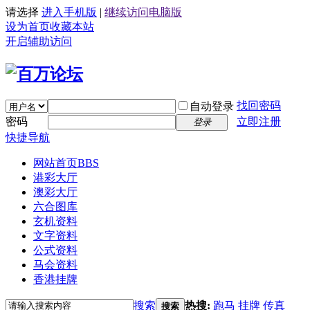
请选择
进入手机版
|
继续访问电脑版
设为首页
收藏本站
开启辅助访问
找回密码
自动登录
密码
立即注册
登录
快捷导航
网站首页
BBS
港彩大厅
澳彩大厅
六合图库
玄机资料
文字资料
公式资料
马会资料
香港挂牌
搜索
热搜:
跑马
挂牌
传真
搜索