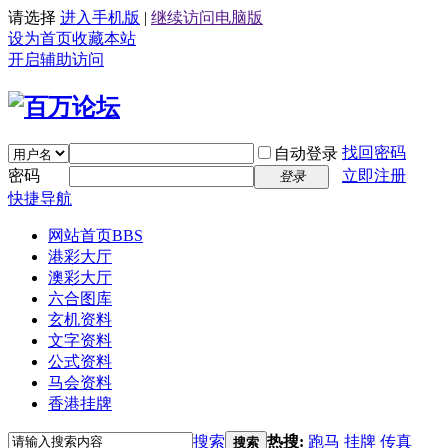
请选择
进入手机版
|
继续访问电脑版
设为首页
收藏本站
开启辅助访问
找回密码
自动登录
密码
立即注册
登录
快捷导航
网站首页
BBS
港彩大厅
澳彩大厅
六合图库
玄机资料
文字资料
公式资料
马会资料
香港挂牌
搜索
热搜:
跑马
挂牌
传真
搜索