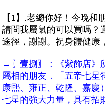
【1】.老總你好！今晚和
請問我屬鼠的可以買嗎？
途徑，謝謝。祝身體健康
→〖壹捌〗：《紫飾店》
屬相的朋友，「五帝七星
康熙、雍正、乾隆、嘉慶
七星的強大力量，具有招