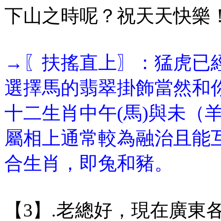
下山之時呢？祝天天快樂
→〖扶搖直上〗：猛虎已
選擇馬的翡翠掛飾當然和
十二生肖中午(馬)與未（
屬相上通常較為融治且能
合生肖，即兔和豬。
【3】.老總好，現在廣東