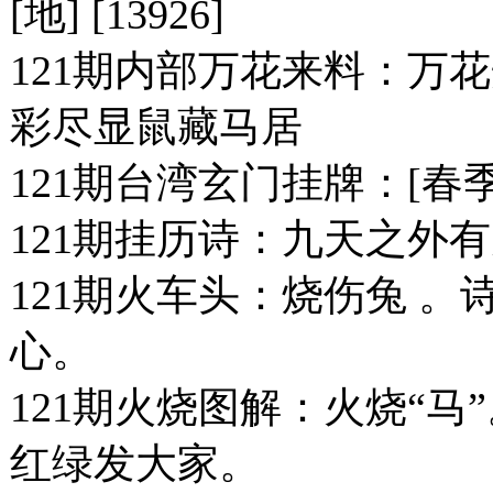
[地] [13926]
121期内部万花来料：万
彩尽显鼠藏马居
121期台湾玄门挂牌：[春季百
121期挂历诗：九天之外
121期火车头：烧伤兔 
心。
121期火烧图解：火烧“
红绿发大家。