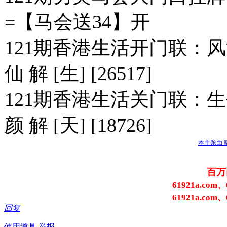
=【马会送34】开
121期香港生活开门联：
仙 解 [生] [26517]
121期香港生活关门联：
颜 解 [天] [18726]
本主题由 晴
百万
61921a.com、
61921a.com、
回复
使用道具
举报