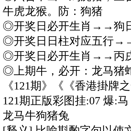
牛虎龙猴。防：狗猪
◎开奖日必开生肖→→狗
◎开奖日日柱对应五行→
◎开奖日必开生肖→→丙
◎上期牛，必开：龙马猪
《121期》《《香港掛牌
121期正版彩图挂:07 爆:
龙马牛狗猪兔
[释义] 比喻斟酌字句以