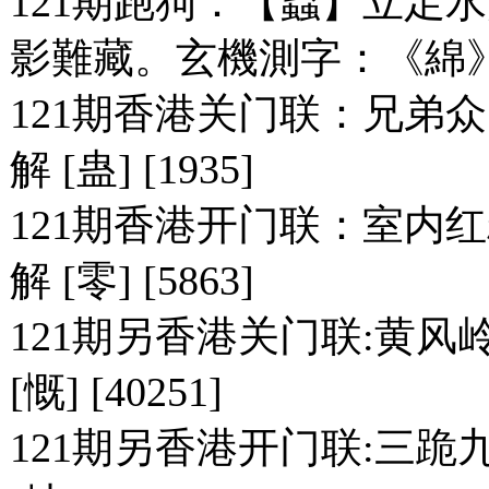
121期跑狗：【蟲】立足
影難藏。玄機測字：《綿
121期香港关门联：兄弟
解 [蛊] [1935]
121期香港开门联：室内
解 [零] [5863]
121期另香港关门联:黄
[慨] [40251]
121期另香港开门联:三