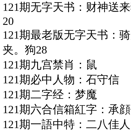
121期无字天书：财神送
20
121期最老版无字天书：
夹。狗28
121期九宫禁肖：鼠
121期必中人物：石守信
121期二字经：梦魔
121期六合信箱紅字：承顔候色 
121期一語中特：二八佳人