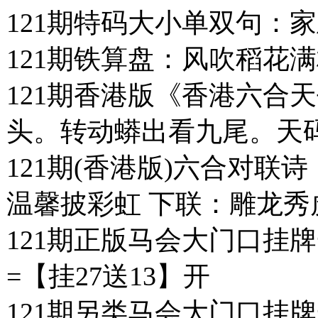
121期特码大小单双句：
121期铁算盘：风吹稻花
121期香港版《香港六合
头。转动蟒出看九尾。天码：1
121期(香港版)六合对联
温馨披彩虹 下联：雕龙秀虎
121期正版马会大门口挂
=【挂27送13】开
121期另类马会大门口挂