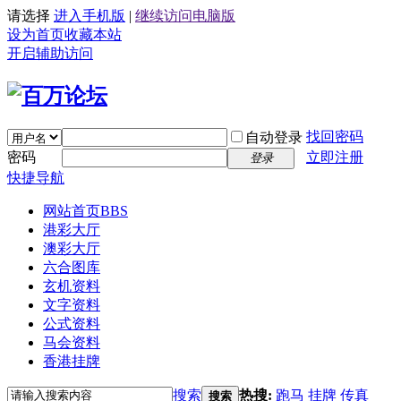
请选择
进入手机版
|
继续访问电脑版
设为首页
收藏本站
开启辅助访问
找回密码
自动登录
密码
立即注册
登录
快捷导航
网站首页
BBS
港彩大厅
澳彩大厅
六合图库
玄机资料
文字资料
公式资料
马会资料
香港挂牌
搜索
热搜:
跑马
挂牌
传真
搜索