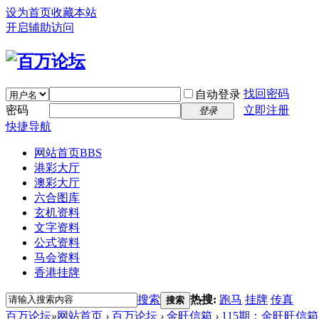
设为首页
收藏本站
开启辅助访问
找回密码
自动登录
密码
立即注册
登录
快捷导航
网站首页
BBS
港彩大厅
澳彩大厅
六合图库
玄机资料
文字资料
公式资料
马会资料
香港挂牌
搜索
热搜:
跑马
挂牌
传真
搜索
百万论坛
»
网站首页
›
百万论坛
›
金旺信箱
›
115期：金旺旺信箱