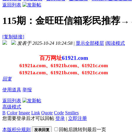
返回列表
115期：金旺旺信箱彩民推荐
[复制链接]
发表于 2025-10-24 10:24:58
|
显示全部楼层
|
阅读模式
百万网址
61921.com
61921a.com、61921b.com、61921c.com
61921a.com、61921b.com、61921c.com
回复
使用道具
举报
返回列表
高级模式
B
Color
Image
Link
Quote
Code
Smilies
您需要登录后才可以回帖
登录
|
立即注册
本版积分规则
回帖后跳转到最后一页
发表回复