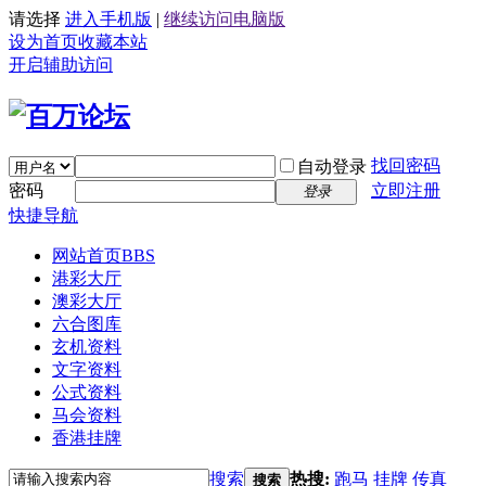
请选择
进入手机版
|
继续访问电脑版
设为首页
收藏本站
开启辅助访问
找回密码
自动登录
密码
立即注册
登录
快捷导航
网站首页
BBS
港彩大厅
澳彩大厅
六合图库
玄机资料
文字资料
公式资料
马会资料
香港挂牌
搜索
热搜:
跑马
挂牌
传真
搜索