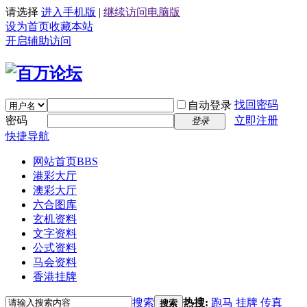
请选择
进入手机版
|
继续访问电脑版
设为首页
收藏本站
开启辅助访问
找回密码
自动登录
密码
立即注册
登录
快捷导航
网站首页
BBS
港彩大厅
澳彩大厅
六合图库
玄机资料
文字资料
公式资料
马会资料
香港挂牌
搜索
热搜:
跑马
挂牌
传真
搜索