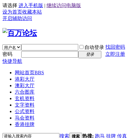
请选择
进入手机版
|
继续访问电脑版
设为首页
收藏本站
开启辅助访问
找回密码
自动登录
密码
立即注册
登录
快捷导航
网站首页
BBS
港彩大厅
澳彩大厅
六合图库
玄机资料
文字资料
公式资料
马会资料
香港挂牌
搜索
热搜:
跑马
挂牌
传真
搜索