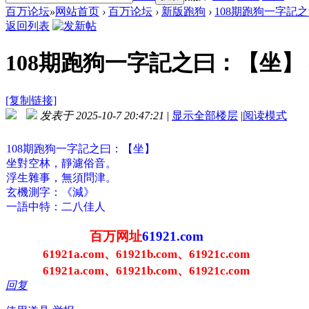
百万论坛
»
网站首页
›
百万论坛
›
新版跑狗
›
108期跑狗一字記之
返回列表
108期跑狗一字記之曰：【坐】 
[复制链接]
发表于 2025-10-7 20:47:21
|
显示全部楼层
|
阅读模式
108期跑狗一字記之曰：【坐】
坐對空林，靜濾俗音。
浮生雜事，無須問津。
玄機測字：《減》
一語中特：二八佳人
百万网址
61921.com
61921a.com、61921b.com、61921c.com
61921a.com、61921b.com、61921c.com
回复