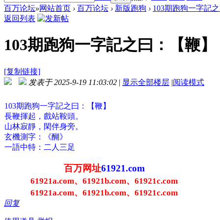
百万论坛
»
网站首页
›
百万论坛
›
新版跑狗
›
103期跑狗一字記之
返回列表
103期跑狗一字記之曰：【鞭】 
[复制链接]
发表于 2025-9-19 11:03:02
|
显示全部楼层
|
阅读模式
103期跑狗一字記之曰：【鞭】
長鞭揮起，戲站鞍頭。
山林寂靜，閑伴身旁。
玄機測字：《醐》
一語中特：二人三足
百万网址
61921.com
61921a.com、61921b.com、61921c.com
61921a.com、61921b.com、61921c.com
回复