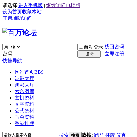
请选择
进入手机版
|
继续访问电脑版
设为首页
收藏本站
开启辅助访问
找回密码
自动登录
密码
立即注册
登录
快捷导航
网站首页
BBS
港彩大厅
澳彩大厅
六合图库
玄机资料
文字资料
公式资料
马会资料
香港挂牌
搜索
热搜:
跑马
挂牌
传真
搜索