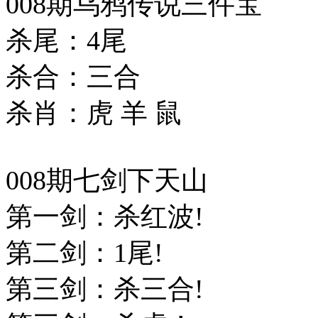
008期乌鸦传说三件宝
杀尾：4尾
杀合：三合
杀肖：虎 羊 鼠
008期七剑下天山
第一剑：杀红波!
第二剑：1尾!
第三剑：杀三合!