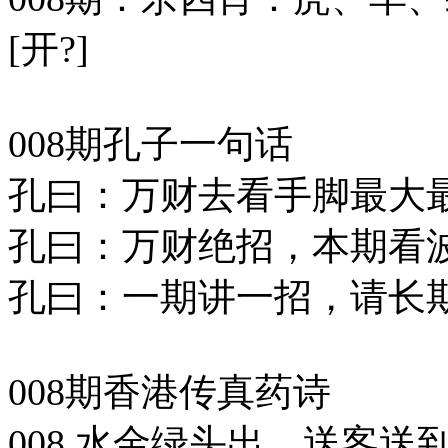
[开?]
008期孔子一句话
孔曰：万财去看手脚最大
孔曰：万财绝招，本期看
孔曰：一期讲一招，请长
008期香港传真药诗
008 水金绿头出，送客