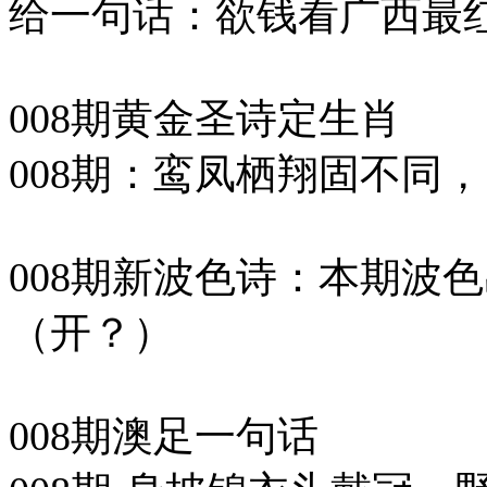
给一句话：欲钱看广西最
008期黄金圣诗定生肖
008期：鸾凤栖翔固不同
008期新波色诗：本期波
（开？）
008期澳足一句话