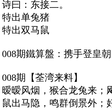
诗曰：东接二。
特出单兔猪
特出双马鼠
008期鐵算盤：携手登皇
008期【荃湾来料】
暧暧风烟，猴合龙兔来；
鼠出马隐，鸣群倒景外；