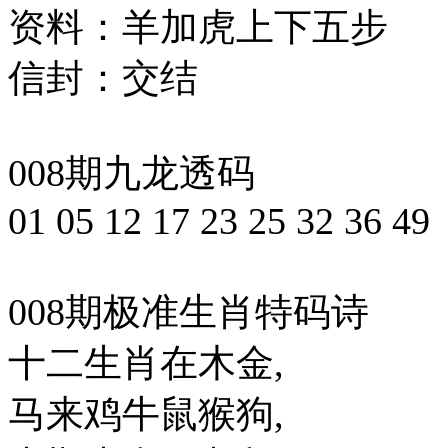
资料：羊加虎上下五步
信封：交结
008期九龙透码
01 05 12 17 23 25 32 36 49
008期极准生肖特码诗
十二生肖在木金,
马来鸡牛鼠猴狗,