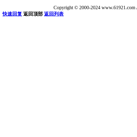
Copyright © 2000-2024 www.6192
快速回复
返回顶部
返回列表