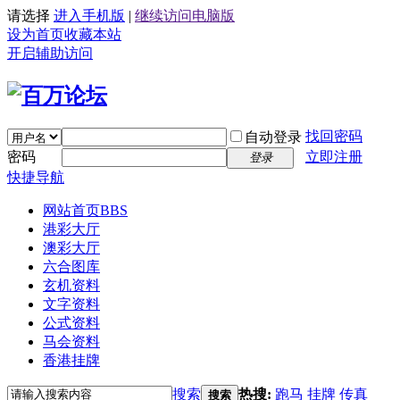
请选择
进入手机版
|
继续访问电脑版
设为首页
收藏本站
开启辅助访问
找回密码
自动登录
密码
立即注册
登录
快捷导航
网站首页
BBS
港彩大厅
澳彩大厅
六合图库
玄机资料
文字资料
公式资料
马会资料
香港挂牌
搜索
热搜:
跑马
挂牌
传真
搜索