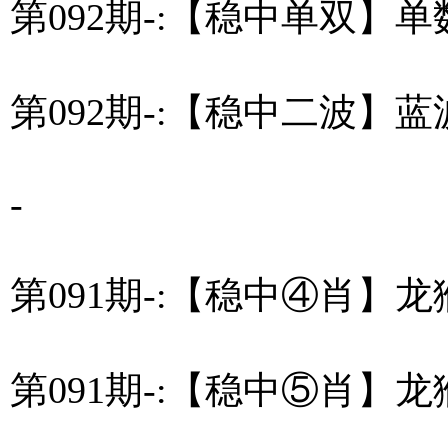
第092期-:【稳中单双】单
第092期-:【稳中二波】蓝
-
第091期-:【稳中④肖】
第091期-:【稳中⑤肖】