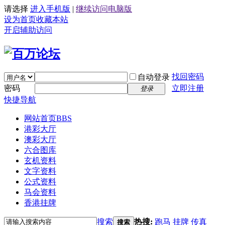
请选择
进入手机版
|
继续访问电脑版
设为首页
收藏本站
开启辅助访问
找回密码
自动登录
密码
立即注册
登录
快捷导航
网站首页
BBS
港彩大厅
澳彩大厅
六合图库
玄机资料
文字资料
公式资料
马会资料
香港挂牌
搜索
热搜:
跑马
挂牌
传真
搜索