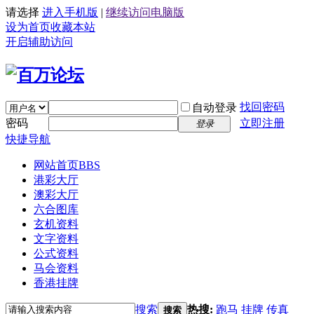
请选择
进入手机版
|
继续访问电脑版
设为首页
收藏本站
开启辅助访问
找回密码
自动登录
密码
立即注册
登录
快捷导航
网站首页
BBS
港彩大厅
澳彩大厅
六合图库
玄机资料
文字资料
公式资料
马会资料
香港挂牌
搜索
热搜:
跑马
挂牌
传真
搜索